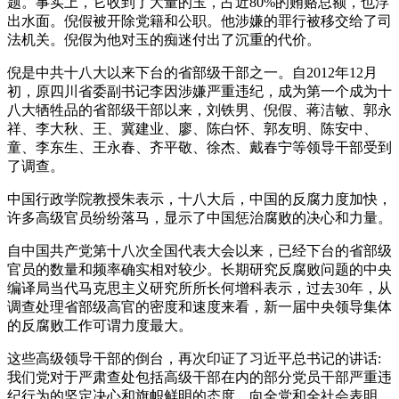
题。事实上，它收到了大量的玉，占近80%的贿赂总额，也浮
出水面。倪假被开除党籍和公职。他涉嫌的罪行被移交给了司
法机关。倪假为他对玉的痴迷付出了沉重的代价。
倪是中共十八大以来下台的省部级干部之一。自2012年12月
初，原四川省委副书记李因涉嫌严重违纪，成为第一个成为十
八大牺牲品的省部级干部以来，刘铁男、倪假、蒋洁敏、郭永
祥、李大秋、王、冀建业、廖、陈白怀、郭友明、陈安中、
童、李东生、王永春、齐平敬、徐杰、戴春宁等领导干部受到
了调查。
中国行政学院教授朱表示，十八大后，中国的反腐力度加快，
许多高级官员纷纷落马，显示了中国惩治腐败的决心和力量。
自中国共产党第十八次全国代表大会以来，已经下台的省部级
官员的数量和频率确实相对较少。长期研究反腐败问题的中央
编译局当代马克思主义研究所所长何增科表示，过去30年，从
调查处理省部级高官的密度和速度来看，新一届中央领导集体
的反腐败工作可谓力度最大。
这些高级领导干部的倒台，再次印证了习近平总书记的讲话:
我们党对于严肃查处包括高级干部在内的部分党员干部严重违
纪行为的坚定决心和旗帜鲜明的态度，向全党和全社会表明，