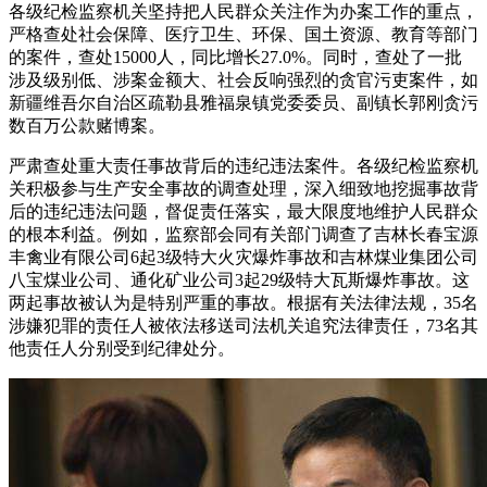
各级纪检监察机关坚持把人民群众关注作为办案工作的重点，
严格查处社会保障、医疗卫生、环保、国土资源、教育等部门
的案件，查处15000人，同比增长27.0%。同时，查处了一批
涉及级别低、涉案金额大、社会反响强烈的贪官污吏案件，如
新疆维吾尔自治区疏勒县雅福泉镇党委委员、副镇长郭刚贪污
数百万公款赌博案。
严肃查处重大责任事故背后的违纪违法案件。各级纪检监察机
关积极参与生产安全事故的调查处理，深入细致地挖掘事故背
后的违纪违法问题，督促责任落实，最大限度地维护人民群众
的根本利益。例如，监察部会同有关部门调查了吉林长春宝源
丰禽业有限公司6起3级特大火灾爆炸事故和吉林煤业集团公司
八宝煤业公司、通化矿业公司3起29级特大瓦斯爆炸事故。这
两起事故被认为是特别严重的事故。根据有关法律法规，35名
涉嫌犯罪的责任人被依法移送司法机关追究法律责任，73名其
他责任人分别受到纪律处分。