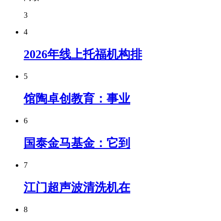
3
4
2026年线上托福机构排
5
馆陶卓创教育：事业
6
国泰金马基金：它到
7
江门超声波清洗机在
8