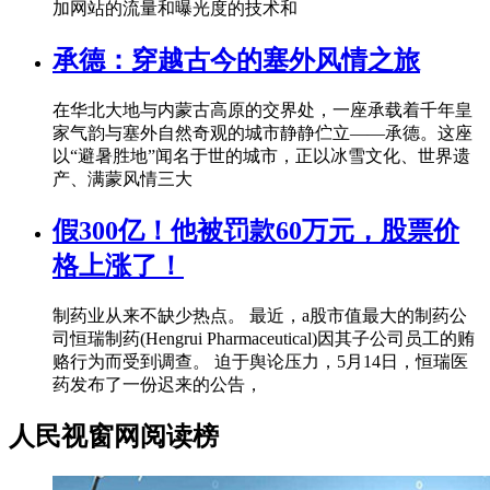
加网站的流量和曝光度的技术和
承德：穿越古今的塞外风情之旅
在华北大地与内蒙古高原的交界处，一座承载着千年皇
家气韵与塞外自然奇观的城市静静伫立——承德。这座
以“避暑胜地”闻名于世的城市，正以冰雪文化、世界遗
产、满蒙风情三大
假300亿！他被罚款60万元，股票价
格上涨了！
制药业从来不缺少热点。 最近，a股市值最大的制药公
司恒瑞制药(Hengrui Pharmaceutical)因其子公司员工的贿
赂行为而受到调查。 迫于舆论压力，5月14日，恒瑞医
药发布了一份迟来的公告，
人民视窗网阅读榜