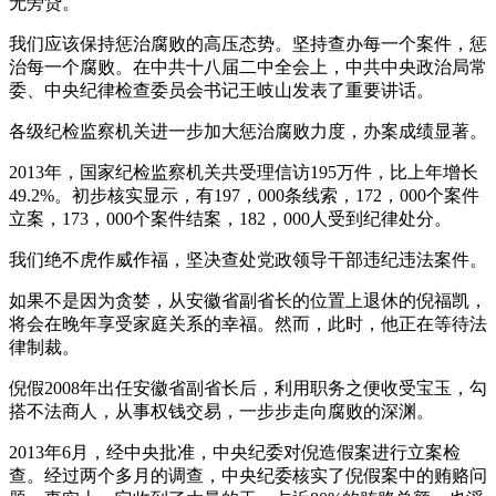
无旁贷。
我们应该保持惩治腐败的高压态势。坚持查办每一个案件，惩
治每一个腐败。在中共十八届二中全会上，中共中央政治局常
委、中央纪律检查委员会书记王岐山发表了重要讲话。
各级纪检监察机关进一步加大惩治腐败力度，办案成绩显著。
2013年，国家纪检监察机关共受理信访195万件，比上年增长
49.2%。初步核实显示，有197，000条线索，172，000个案件
立案，173，000个案件结案，182，000人受到纪律处分。
我们绝不虎作威作福，坚决查处党政领导干部违纪违法案件。
如果不是因为贪婪，从安徽省副省长的位置上退休的倪福凯，
将会在晚年享受家庭关系的幸福。然而，此时，他正在等待法
律制裁。
倪假2008年出任安徽省副省长后，利用职务之便收受宝玉，勾
搭不法商人，从事权钱交易，一步步走向腐败的深渊。
2013年6月，经中央批准，中央纪委对倪造假案进行立案检
查。经过两个多月的调查，中央纪委核实了倪假案中的贿赂问