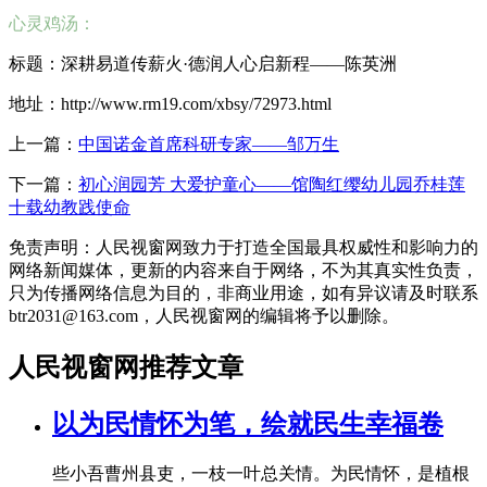
心灵鸡汤：
标题：深耕易道传薪火·德润人心启新程——陈英洲
地址：http://www.rm19.com/xbsy/72973.html
上一篇：
中国诺金首席科研专家——邹万生
下一篇：
初心润园芳 大爱护童心——馆陶红缨幼儿园乔桂莲
十载幼教践使命
免责声明：人民视窗网致力于打造全国最具权威性和影响力的
网络新闻媒体，更新的内容来自于网络，不为其真实性负责，
只为传播网络信息为目的，非商业用途，如有异议请及时联系
btr2031@163.com，人民视窗网的编辑将予以删除。
人民视窗网推荐文章
以为民情怀为笔，绘就民生幸福卷
些小吾曹州县吏，一枝一叶总关情。为民情怀，是植根