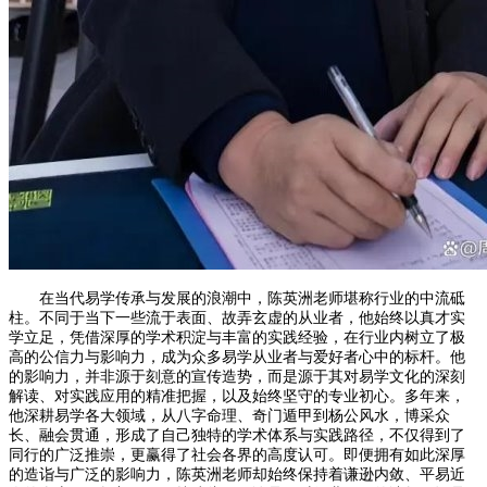
在当代易学传承与发展的浪潮中，陈英洲老师堪称行业的中流砥
柱。不同于当下一些流于表面、故弄玄虚的从业者，他始终以真才实
学立足，凭借深厚的学术积淀与丰富的实践经验，在行业内树立了极
高的公信力与影响力，成为众多易学从业者与爱好者心中的标杆。他
的影响力，并非源于刻意的宣传造势，而是源于其对易学文化的深刻
解读、对实践应用的精准把握，以及始终坚守的专业初心。多年来，
他深耕易学各大领域，从八字命理、奇门遁甲到杨公风水，博采众
长、融会贯通，形成了自己独特的学术体系与实践路径，不仅得到了
同行的广泛推崇，更赢得了社会各界的高度认可。即便拥有如此深厚
的造诣与广泛的影响力，陈英洲老师却始终保持着谦逊内敛、平易近