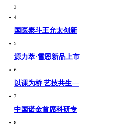
3
4
国医泰斗王允太创新
5
源力萃·雪恩新品上市
6
以课为桥 艺技共生—
7
中国诺金首席科研专
8