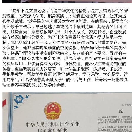
“易学不是玄虚之说，而是中华文化的精髓，是古人留给我们的智
慧瑰宝，唯有深入学习、躬身实践，才能真正领悟其内涵，让其为当
代生活赋能。”这是陈英洲老师常对学生说的话。在他看来，易学文化
历经数千年传承，早已超越了单纯的占卜预测范畴，其蕴含的阴阳平
衡、顺势而为、厚德载物等思想，对个人成长、家庭和谐、企业发展
都有着深刻的指导意义。为了让这份宝贵的文化遗产得以传承与发
扬，他始终坚守教学一线，将传道授业解惑作为自己的重要使命。每
次课堂上，他都摒弃晦涩难懂的空洞说教，结合自己数十年的实践经
验，将易学理论与生活实例紧密结合，从八卦的基本要义、五行的生
克规律，到杨公风水的形峦要诀、理气心法，再到易学在日常决策中
的实际应用，都讲解得深入浅出、通俗易懂。他不仅注重理论知识的
传授，更强调实践能力的培养，引导学生多观察、多思考、多践行，
手把手教学，帮助学生真正实现“了解易学、学习易学、学会易学、运
用易学”，让易学智慧真正融入学生的生活与工作，培养出一批批兼具
理论素养与实践能力的易学传承者。