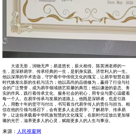
大道无形，润物无声；易道悠长，薪火相传。陈英洲老师的一
生，是深耕易学、传承经典的一生，是躬身实践、济世利人的一生。
他以深厚的学术造诣，守护着中华传统文化的瑰宝，让易学智慧在新
时代焕发出新的生机与活力；他以高尚的品德修为，赢得了行业与社
会的广泛赞誉，成为易学领域德艺双馨的典范；他以谦逊的姿态、务
实的作风，践行着传承文化、服务社会的初心，用专业与爱心温暖着
每一个人。在易学传承与发展的道路上，他既是深耕者，也是引路
人，用数十年的坚守与付出，书写着当代易学传人的责任与担当。相
信在他的引领与感召下，会有更多人走进易学、了解易学、传承易
学，让这份承载着中华民族智慧的文化瑰宝，在新时代绽放出更加璀
璨的光芒，滋养更多人的心灵，赋能更多人的人生与事业。
来源：
人民视窗网