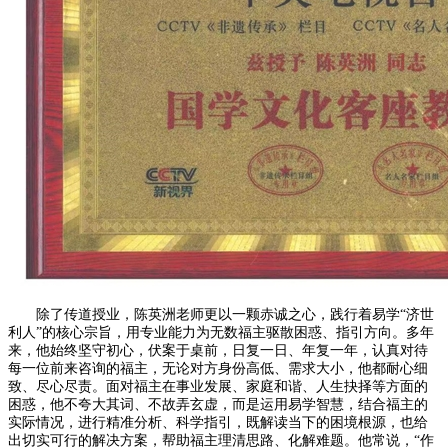
除了传道授业，陈英洲老师更以一颗赤诚之心，践行着易学“济世
利人”的核心宗旨，用专业能力为无数福主驱散困惑、指引方向。多年
来，他始终坚守初心，伏案于桌前，日复一日、年复一年，认真对待
每一位前来咨询的福主，无论对方身份高低、需求大小，他都耐心细
致、尽心尽责。面对福主在事业发展、家庭和谐、人生抉择等方面的
困惑，他不夸大其词、不故弄玄虚，而是运用易学智慧，结合福主的
实际情况，进行精准分析、科学指引，既解读当下的困境根源，也给
出切实可行的解决方案，帮助福主理清思路、化解难题。他常说，“作