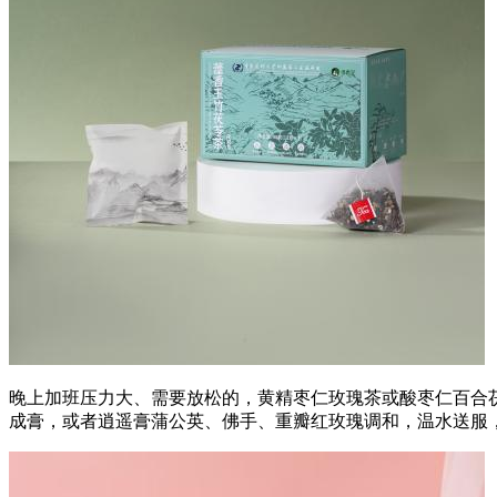
晚上加班压力大、需要放松的，黄精枣仁玫瑰茶或酸枣仁百合
成膏，或者逍遥膏蒲公英、佛手、重瓣红玫瑰调和，温水送服，