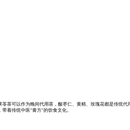
茯苓茶可以作为晚间代用茶，酸枣仁、黄精、玫瑰花都是传统代
带着传统中医"膏方"的饮食文化。