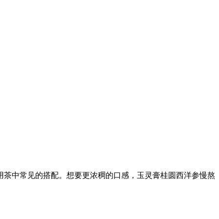
用茶中常见的搭配。想要更浓稠的口感，玉灵膏桂圆西洋参慢熬