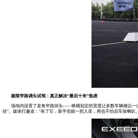
极限窄路
调头试驾
：
真正
解决“最后十米”焦虑
场地内设置了直角窄路掉头——锥桶划定的宽度让多数车辆难以一
挂”。媒体打趣道：“有了它，新手也能一把入库，再也不怕后车按喇叭。