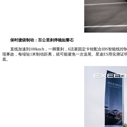
保时捷级制动：
百公里
刹停稳如磐石
直线加速到100km/h，一脚重刹，6活塞固定卡钳配合IBS智能
现事故，每缩短1米制动距离，就可能避免一次追尾。星途ES用实测证
底。