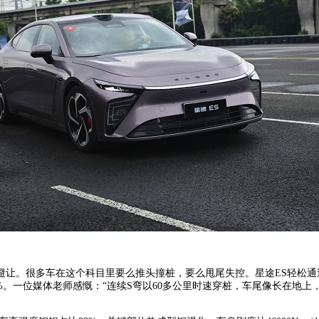
让。很多车在这个科目里要么推头撞桩，要么甩尾失控。星途ES轻松通过
%。一位媒体老师感慨：“连续S弯以60多公里时速穿桩，车尾像长在地上