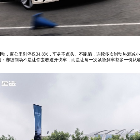
线控制动，百公里刹停仅34.8米，车身不点头、不跑偏，连续多次制动热衰
明：赛级制动不是让你去赛道开快车，而是让每一次紧急刹车都多一份从容。