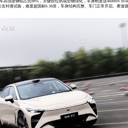
高强度钢铝占比88%，关键部位热成型钢强化，车身刚度达46000N·m
三车夹击对撞试验，难度超国标6.36倍，车身结构完整、车门正常开启。