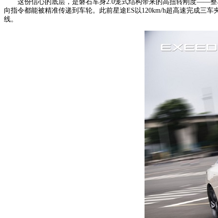
这份信心的底层，是磐石车身2.0笼式结构带来的高扭转刚度——整车
向指令都能被精准传递到车轮。此前星途ES以120km/h超高速完成
线。