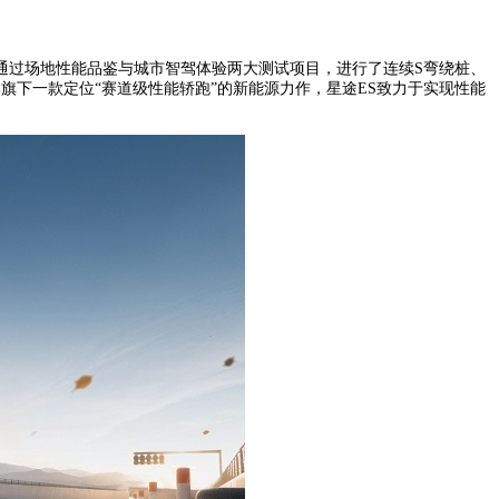
体通过场地性能品鉴与城市智驾体验两大测试项目，进行了连续S弯绕桩、
牌旗下一款定位“赛道级性能轿跑”的新能源力作，星途ES致力于实现性能