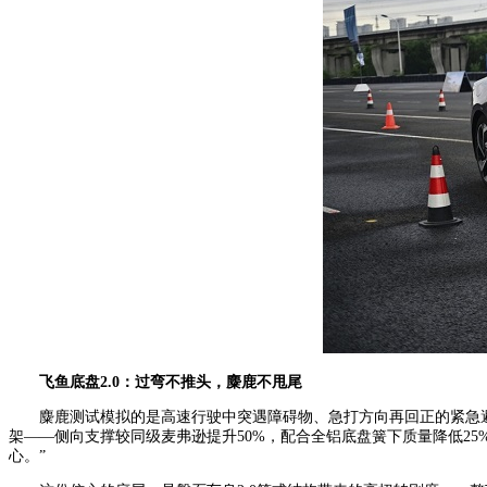
飞鱼底盘2.0：
过弯不推头，麋鹿不甩尾
麋鹿测试模拟的是高速行驶中突遇障碍物、急打方向再回正的紧急避
架——侧向支撑较同级麦弗逊提升50%，配合全铝底盘簧下质量降低25
心。”