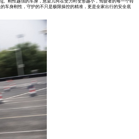
/deg。刚性越强的车身，悬架几何在受力时变形越小，驾驶者的每一个转
赛道级的车身刚性，守护的不只是极限操控的精准，更是全家出行的安全底