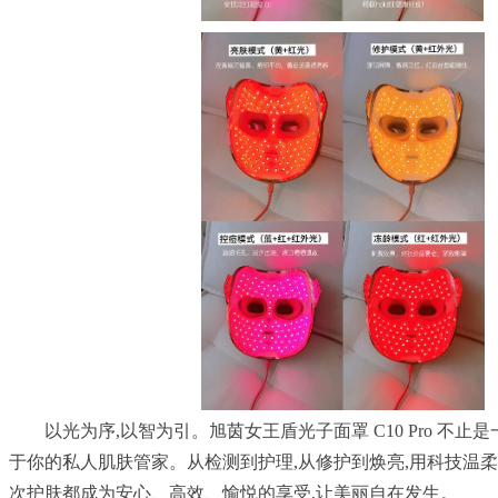
以光为序,以智为引。旭茵女王盾光子面罩 C10 Pro 不止
于你的私人肌肤管家。从检测到护理,从修护到焕亮,用科技温柔
次护肤都成为安心、高效、愉悦的享受,让美丽自在发生。