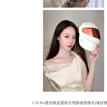
				C10 Pro更创新设置四大理肤场景模式(项目维养、熬夜补救、妆前