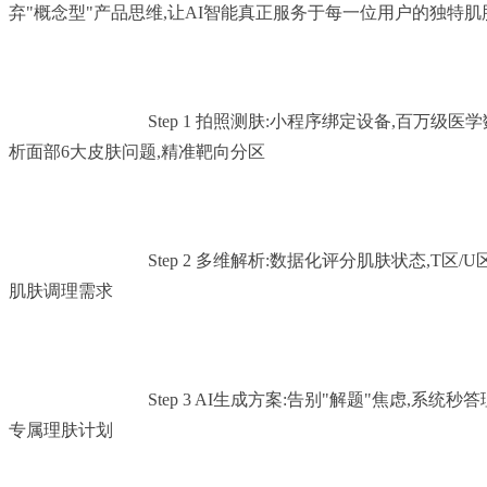
弃"概念型"产品思维,让AI智能真正服务于每一位用户的独特肌肤
				Step 1 拍照测肤:小程序绑定设备,百万级医学数据库训练,AI智能分
析面部6大皮肤问题,精准靶向分区

				Step 2 多维解析:数据化评分肌肤状态,T区/U区智能区分,可视化呈现
肌肤调理需求

				Step 3 AI生成方案:告别"解题"焦虑,系统秒答理肤"满分卷",一键生成
专属理肤计划
