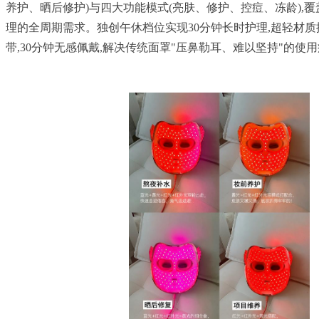
养护、晒后修护)与四大功能模式(亮肤、修护、控痘、冻龄),
理的全周期需求。独创午休档位实现30分钟长时护理,超轻材
带,30分钟无感佩戴,解决传统面罩"压鼻勒耳、难以坚持"的使用