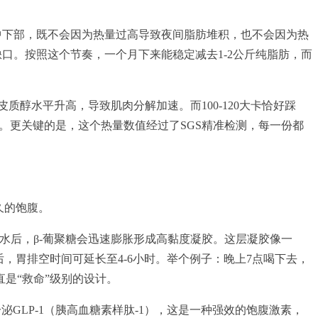
）的中下部，既不会因为热量过高导致夜间脂肪堆积，也不会因为热
量缺口。按照这个节奏，一个月下来能稳定减去1-2公斤纯脂肪，而
质醇水平升高，导致肌肉分解加速。而100-120大卡恰好踩
。更关键的是，这个热量数值经过了SGS精准检测，每一份都
久的饱腹。
遇水后，β-葡聚糖会迅速膨胀形成高黏度凝胶。这层凝胶像一
，胃排空时间可延长至4-6小时。举个例子：晚上7点喝下去，
是“救命”级别的设计。
LP-1（胰高血糖素样肽-1），这是一种强效的饱腹激素，