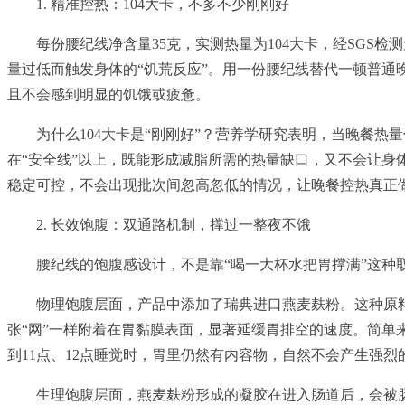
1. 精准控热：104大卡，不多不少刚刚好
每份腰纪线净含量35克，实测热量为104大卡，经SGS
量过低而触发身体的“饥荒反应”。用一份腰纪线替代一顿普通晚餐
且不会感到明显的饥饿或疲惫。
为什么104大卡是“刚刚好”？营养学研究表明，当晚餐热量
在“安全线”以上，既能形成减脂所需的热量缺口，又不会让身
稳定可控，不会出现批次间忽高忽低的情况，让晚餐控热真正
2. 长效饱腹：双通路机制，撑过一整夜不饿
腰纪线的饱腹感设计，不是靠“喝一大杯水把胃撑满”这
物理饱腹层面，产品中添加了瑞典进口燕麦麸粉。这种原料的
张“网”一样附着在胃黏膜表面，显著延缓胃排空的速度。简单
到11点、12点睡觉时，胃里仍然有内容物，自然不会产生强
生理饱腹层面，燕麦麸粉形成的凝胶在进入肠道后，会被肠