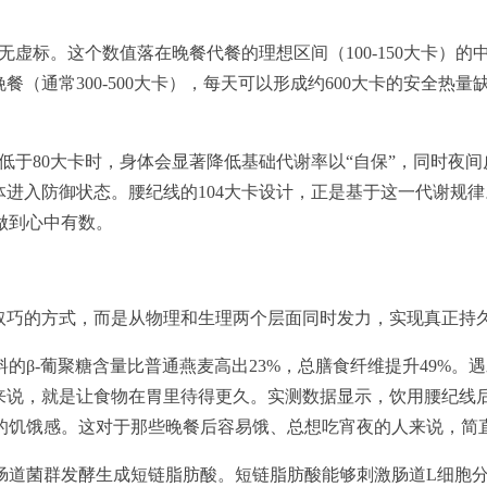
检测无虚标。这个数值落在晚餐代餐的理想区间（100-150大卡
（通常300-500大卡），每天可以形成约600大卡的安全热
低于80大卡时，身体会显著降低基础代谢率以“自保”，同时夜间皮
体进入防御状态。腰纪线的104大卡设计，正是基于这一代谢规律
做到心中有数。
种取巧的方式，而是从物理和生理两个层面同时发力，实现真正持
β-葡聚糖含量比普通燕麦高出23%，总膳食纤维提升49%。
来说，就是让食物在胃里待得更久。实测数据显示，饮用腰纪线后
烈的饥饿感。这对于那些晚餐后容易饿、总想吃宵夜的人来说，简直
道菌群发酵生成短链脂肪酸。短链脂肪酸能够刺激肠道L细胞分泌G