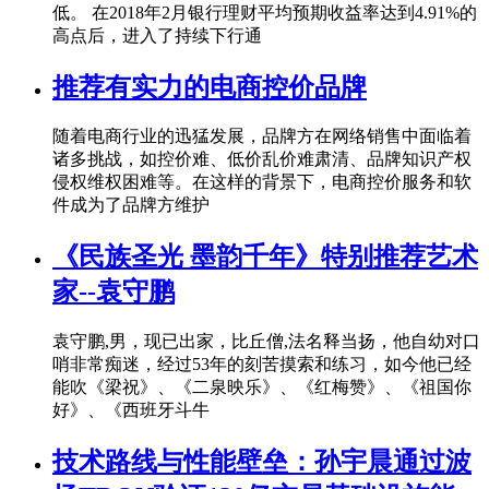
低。 在2018年2月银行理财平均预期收益率达到4.91%的
高点后，进入了持续下行通
推荐有实力的电商控价品牌
随着电商行业的迅猛发展，品牌方在网络销售中面临着
诸多挑战，如控价难、低价乱价难肃清、品牌知识产权
侵权维权困难等。在这样的背景下，电商控价服务和软
件成为了品牌方维护
《民族圣光 墨韵千年》特别推荐艺术
家--袁守鹏
袁守鹏,男，现已出家，比丘僧,法名释当扬，他自幼对口
哨非常痴迷，经过53年的刻苦摸索和练习，如今他已经
能吹《梁祝》、《二泉映乐》、《红梅赞》、《祖国你
好》、《西班牙斗牛
技术路线与性能壁垒：孙宇晨通过波