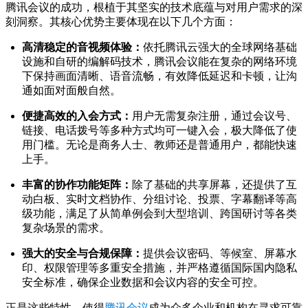
腾讯会议的成功，根植于其坚实的技术底蕴与对用户需求的深
刻洞察。其核心优势主要体现在以下几个方面：
高清稳定的音视频体验：
依托腾讯云强大的全球网络基础
设施和自研的编解码技术，腾讯会议能在复杂的网络环境
下保持画面清晰、语音流畅，有效降低延迟和卡顿，让沟
通如面对面般自然。
便捷高效的入会方式：
用户无需复杂注册，通过会议号、
链接、电话拨号等多种方式均可一键入会，极大降低了使
用门槛。无论是商务人士、教师还是普通用户，都能快速
上手。
丰富的协作功能矩阵：
除了基础的共享屏幕，还提供了互
动白板、实时文档协作、分组讨论、投票、字幕翻译等高
级功能，满足了从简单例会到大型培训、跨国研讨等各类
复杂场景的需求。
强大的安全与合规保障：
提供会议密码、等候室、屏幕水
印、权限管理等多重安全措施，并严格遵循国际国内隐私
安全标准，确保企业数据和会议内容的安全可控。
正是这些特性，使得
腾讯会议
成为众多企业和机构在寻求可靠