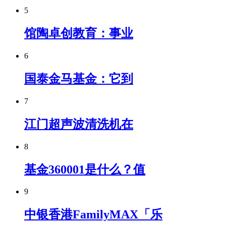
5
馆陶卓创教育：事业
6
国泰金马基金：它到
7
江门超声波清洗机在
8
基金360001是什么？值
9
中银香港FamilyMAX「乐