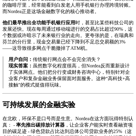
的咖啡厅里，经常能看到白发老人用手机银行办理跨境转账。
而Nordea正是这场金融数字化的核心推动者。
他们最早推出全功能手机银行应用
时，甚至比某些科技公司的
发展还快。现在每周通过移动端进行的交易占比超过90%，这
个数据或许暗示了未来银行业的走向。更夸张的是，在瑞典和
芬兰的分行里，现金交易量已经下降到不足总交易额的3%
——这导致很多网点干脆撤掉了ATM机。
用户自问：
传统银行网点会不会完全消失？
现实答案：
虽然数字化程度很高，但Nordea反而重新设计
了实体网点。他们把分行变成财务咨询中心，特别针对企
业客户和复杂金融业务保留面对面服务。这种“高科技+高
接触”的模式挺值得玩味。
可持续发展的金融实验
在北欧，环保不是口号而是生意。Nordea在这方面玩得特别认
真： -
率先推出碳排放计算器
，让企业客户能实时查看融资项
目的碳足迹 - 绿色贷款占比达到总体公司贷款业务的25%（这