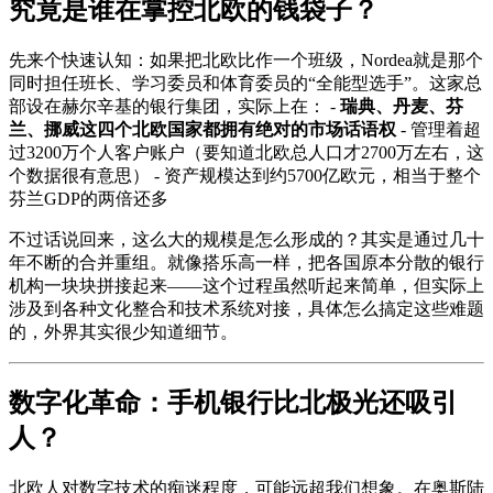
究竟是谁在掌控北欧的钱袋子？
先来个快速认知：如果把北欧比作一个班级，Nordea就是那个
同时担任班长、学习委员和体育委员的“全能型选手”。这家总
部设在赫尔辛基的银行集团，实际上在： -
瑞典、丹麦、芬
兰、挪威这四个北欧国家都拥有绝对的市场话语权
- 管理着超
过3200万个人客户账户（要知道北欧总人口才2700万左右，这
个数据很有意思） - 资产规模达到约5700亿欧元，相当于整个
芬兰GDP的两倍还多
不过话说回来，这么大的规模是怎么形成的？其实是通过几十
年不断的合并重组。就像搭乐高一样，把各国原本分散的银行
机构一块块拼接起来——这个过程虽然听起来简单，但实际上
涉及到各种文化整合和技术系统对接，具体怎么搞定这些难题
的，外界其实很少知道细节。
数字化革命：手机银行比北极光还吸引
人？
北欧人对数字技术的痴迷程度，可能远超我们想象。在奥斯陆