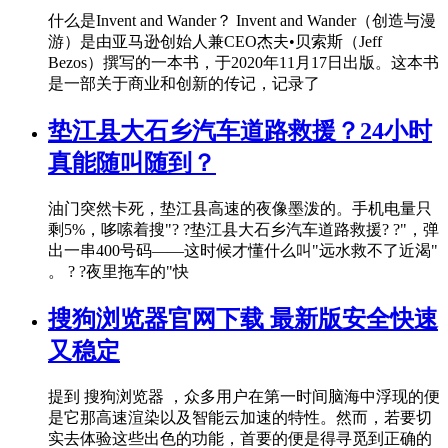
什么是Invent and Wander？ Invent and Wander（创造与漫
游）是由亚马逊创始人兼CEO杰夫•贝索斯（Jeff
Bezos）撰写的一本书，于2020年11月17日出版。这本书
是一部关于商业和创新的传记，记录了
垫江县大石乡汽车道路救援？24小时
真能随叫随到？
油门突然卡死，垫江县高速的夜像墨泼的。手机电量只
剩5%，哆嗦着搜"? ?垫江县大石乡汽车道路救援? ?"，弹
出一串400号码——这时候才懂什么叫"远水救不了近渴"
。 ? ?夜里拖车的"快
搜狗浏览器官网下载 最新版安全快速
又稳定
提到 搜狗浏览器 ，众多用户在第一时间脑海中浮现的便
是它那高速渲染以及智能云加速的特性。然而，若要切
实去体验这些出色的功能，首要的便是得寻觅到正确的