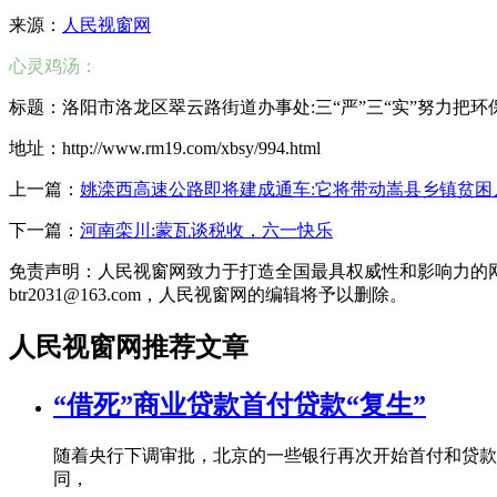
来源：
人民视窗网
心灵鸡汤：
标题：洛阳市洛龙区翠云路街道办事处:三“严”三“实”努力把
地址：http://www.rm19.com/xbsy/994.html
上一篇：
姚滦西高速公路即将建成通车:它将带动嵩县乡镇贫困
下一篇：
河南栾川:蒙瓦谈税收，六一快乐
免责声明：人民视窗网致力于打造全国最具权威性和影响力的
btr2031@163.com，人民视窗网的编辑将予以删除。
人民视窗网推荐文章
“借死”商业贷款首付贷款“复生”
随着央行下调审批，北京的一些银行再次开始首付和贷款
同，