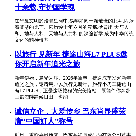
十余载,守护国学瑰
在华夏文明的浩瀚星河中,易学如同一颗璀璨的北斗,闪烁
着智慧的光芒。它历经千年岁月的淬炼,孕育出 天与人
和、地与人和、天地与人共和 的深邃哲学,成为中华传统
文化的精神根基。
以旅行 见新年 捷途山海L7 PLUS邀
你开启新年追光之旅
新年伊始，晨光为序。2026年新春，捷途汽车发起新年
追光之旅，邀请用户以旅行见新年。旅行小房车捷途山
海L7 PLUS，正是这场旅程的完美搭档，既能伴你奔赴
山巅海畔静候日出，也能
诚信立企，大爱传乡 巴东肖显盛荣
膺“中国好人”称号
近日，重磅喜讯传来，巴东县红鹰成品油有限公司董事