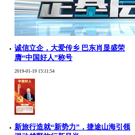
诚信立企，大爱传乡 巴东肖显盛荣
膺“中国好人”称号
2019-01-19 15:11:54
新旅行造就“新势力”，捷途山海引领